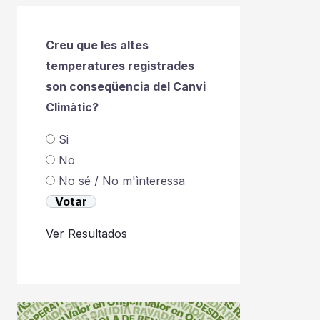
Creu que les altes
temperatures registrades
son conseqüencia del Canvi
Climàtic?
Si
No
No sé / No m'ìnteressa
Ver Resultados