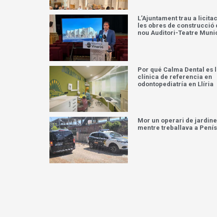
Onada Edicions presenta
Memorias de un artista, e
primer llibre de Jorge Bo
L’Ajuntament trau a licita
les obres de construcció 
nou Auditori-Teatre Muni
Por qué Calma Dental es 
clínica de referencia en
odontopediatría en Llíria
Mor un operari de jardine
mentre treballava a Pení