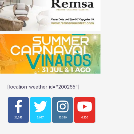
[location-weather id="200265"]
36,053
3,917
13,389
6,220