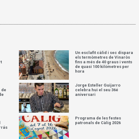
Un esclafit càlid i sec dispara
els termòmetres de Vinaròs
t
fins a més de 40 graus i vents
de quasi 100 kilòmetres per
hora
Jorge Esteller Guijarro
 de
celebra hui el seu 36é
de
aniversari