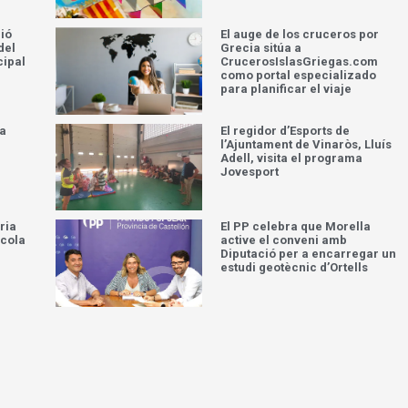
Programa de les festes
l
patronals de Càlig 2026
rrás
ció
El auge de los cruceros por
del
Grecia sitúa a
cipal
CrucerosIslasGriegas.com
como portal especializado
para planificar el viaje
la
El regidor d’Esports de
l’Ajuntament de Vinaròs, Lluís
Adell, visita el programa
Jovesport
ria
El PP celebra que Morella
scola
active el conveni amb
Diputació per a encarregar un
estudi geotècnic d’Ortells