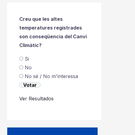
Creu que les altes
temperatures registrades
son conseqüencia del Canvi
Climàtic?
Si
No
No sé / No m'ìnteressa
Ver Resultados