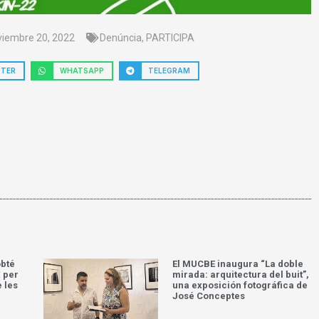
viembre 20, 2022
Denúncia
,
PARTICIPA
TTER
WHATSAPP
TELEGRAM
obté
El MUCBE inaugura “La doble
 per
mirada: arquitectura del buit”,
e les
una exposición fotográfica de
José Conceptes