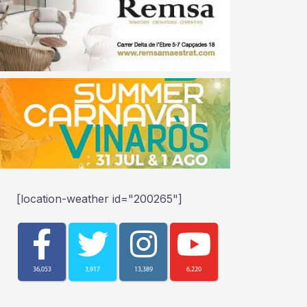
[location-weather id="200265"]
36,053
3,917
13,389
6,220