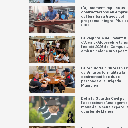
L’Ajuntament impulsa 35
contractacions en empre
del territori a través del
programa Integral Plus d
SOC
La Regidoria de Joventut
d’Alcalà-Alcossebre tanc
l’edició 2026 del Campus 
amb un balanç molt posit
La regidoria d’Obres i Ser
de Vinaròs formalitza la
contractació de dues
persones a la Brigada
Municipal
Dol a la Guàrdia Civil per
l’assassinat d’una agent a
mans de la seua exparella
quarter de Llanes