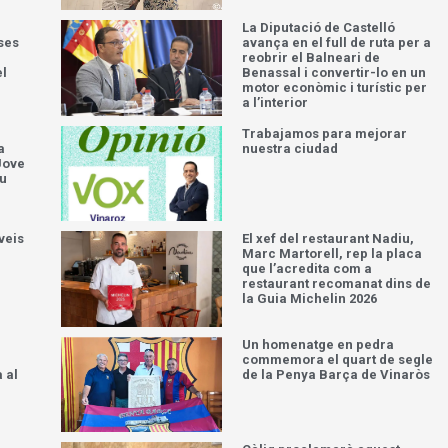
La Diputació de Castelló
ses
avança en el full de ruta per a
reobrir el Balneari de
el
Benassal i convertir-lo en un
motor econòmic i turístic per
a l’interior
Trabajamos para mejorar
a
nuestra ciudad
Jove
iu
veis
El xef del restaurant Nadiu,
Marc Martorell, rep la placa
que l’acredita com a
restaurant recomanat dins de
la Guia Michelin 2026
Un homenatge en pedra
commemora el quart de segle
 al
de la Penya Barça de Vinaròs