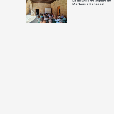
La història de Sophie de
Marbois a Benassal