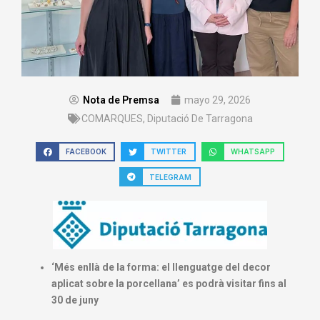
Nota de Premsa
mayo 29, 2026
COMARQUES
,
Diputació De Tarragona
FACEBOOK
TWITTER
WHATSAPP
TELEGRAM
‘Més enllà de la forma: el llenguatge del decor
aplicat sobre la porcellana’ es podrà visitar fins al
30 de juny