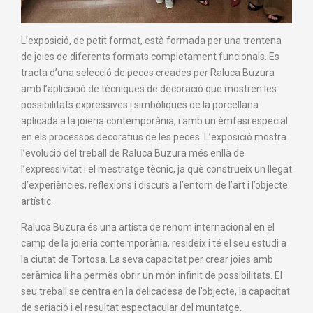
L’exposició, de petit format, està formada per una trentena
de joies de diferents formats completament funcionals. Es
tracta d’una selecció de peces creades per Raluca Buzura
amb l’aplicació de tècniques de decoració que mostren les
possibilitats expressives i simbòliques de la porcellana
aplicada a la joieria contemporània, i amb un èmfasi especial
en els processos decoratius de les peces. L’exposició mostra
l’evolució del treball de Raluca Buzura més enllà de
l’expressivitat i el mestratge tècnic, ja què construeix un llegat
d’experiències, reflexions i discurs a l’entorn de l’art i l’objecte
artístic.
Raluca Buzura és una artista de renom internacional en el
camp de la joieria contemporània, resideix i té el seu estudi a
la ciutat de Tortosa. La seva capacitat per crear joies amb
ceràmica li ha permès obrir un món infinit de possibilitats. El
seu treball se centra en la delicadesa de l’objecte, la capacitat
de seriació i el resultat espectacular del muntatge.