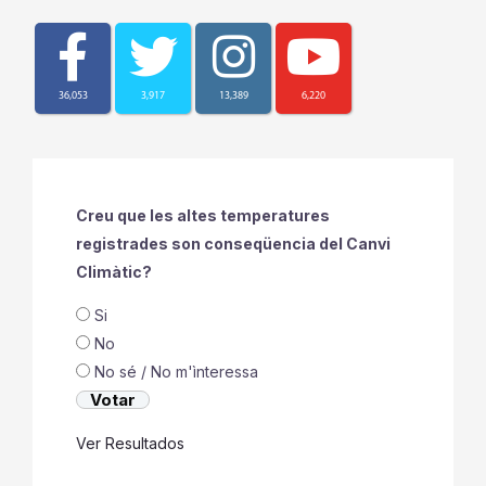
36,053
3,917
13,389
6,220
Creu que les altes temperatures
registrades son conseqüencia del Canvi
Climàtic?
Si
No
No sé / No m'ìnteressa
Ver Resultados