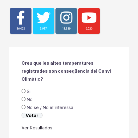
36,053
3,917
13,389
6,220
Creu que les altes temperatures
registrades son conseqüencia del Canvi
Climàtic?
Si
No
No sé / No m'ìnteressa
Ver Resultados