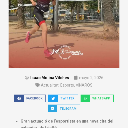
Isaac Molina Vilches
mayo 2, 2026
Actualitat
,
Esports
,
VINARÒS
FACEBOOK
TWITTER
WHATSAPP
TELEGRAM
Gran actuació de l’esportista en una nova cita del
calendari de triatló.