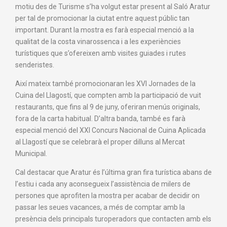
motiu des de Turisme s’ha volgut estar present al Saló Aratur
per tal de promocionar la ciutat entre aquest públic tan
important. Durant la mostra es farà especial menció a la
qualitat de la costa vinarossenca i a les experiències
turístiques que s’ofereixen amb visites guiades i rutes
senderistes.
Així mateix també promocionaran les XVI Jornades de la
Cuina del Llagostí, que compten amb la participació de vuit
restaurants, que fins al 9 de juny, oferiran menús originals,
fora de la carta habitual. D’altra banda, també es farà
especial menció del XXI Concurs Nacional de Cuina Aplicada
al Llagostí que se celebrarà el proper dilluns al Mercat
Municipal.
Cal destacar que Aratur és l’última gran fira turística abans de
l’estiu i cada any aconsegueix l’assistència de milers de
persones que aprofiten la mostra per acabar de decidir on
passar les seues vacances, a més de comptar amb la
presència dels principals turoperadors que contacten amb els