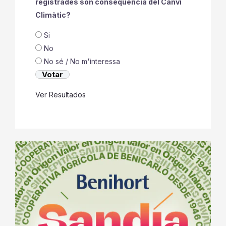
registrades son conseqüencia del Canvi
Climàtic?
Si
No
No sé / No m'ìnteressa
Ver Resultados