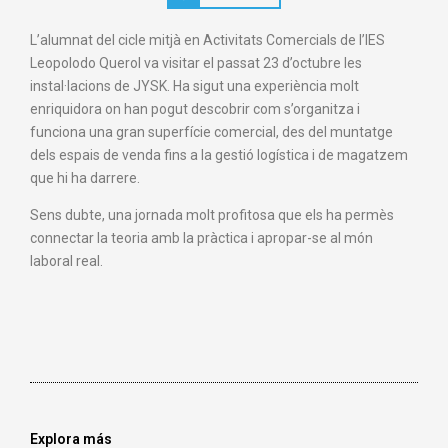
L’alumnat del cicle mitjà en Activitats Comercials de l’IES
Leopolodo Querol va visitar el passat 23 d’octubre les
instal·lacions de JYSK. Ha sigut una experiència molt
enriquidora on han pogut descobrir com s’organitza i
funciona una gran superfície comercial, des del muntatge
dels espais de venda fins a la gestió logística i de magatzem
que hi ha darrere.
Sens dubte, una jornada molt profitosa que els ha permès
connectar la teoria amb la pràctica i apropar-se al món
laboral real.
Explora más