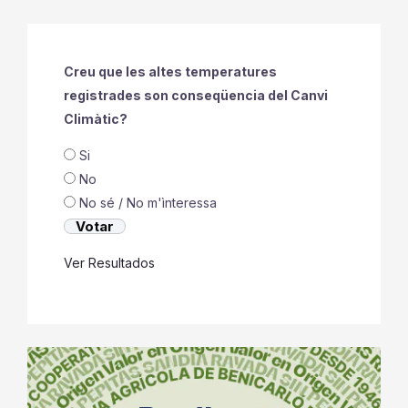
Creu que les altes temperatures
registrades son conseqüencia del Canvi
Climàtic?
Si
No
No sé / No m'ìnteressa
Ver Resultados