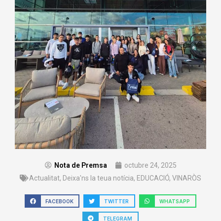
Nota de Premsa
octubre 24, 2025
Actualitat
,
Deixa'ns la teua notícia
,
EDUCACIÓ
,
VINARÒS
FACEBOOK
TWITTER
WHATSAPP
TELEGRAM