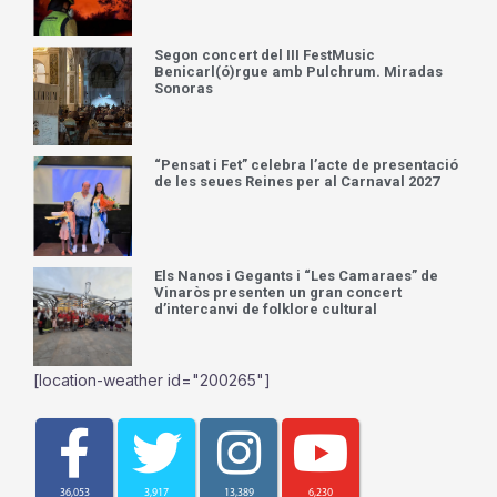
Segon concert del III FestMusic
Benicarl(ó)rgue amb Pulchrum. Miradas
Sonoras
“Pensat i Fet” celebra l’acte de presentació
de les seues Reines per al Carnaval 2027
Els Nanos i Gegants i “Les Camaraes” de
Vinaròs presenten un gran concert
d’intercanvi de folklore cultural
[location-weather id="200265"]
36,053
3,917
13,389
6,230