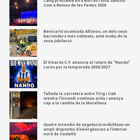
Càlig proclama Kira Borrás i Elsa Sancho
com a Reines de les Festes 2026
Benicarló acomiada Alfonso, un dels seus
barrenders més estimats, amb motiu de la
seua jubilació
El Vinaròs C.F. anuncia el retorn de “Nando”
Lores per la temporada 2026/2027
Tallada la carretera entre Tírig i Catí
mentre l’incendi continua actiu i avança
cap a la rambla de la Morellana
Quatre incendis de vegetació mobilitzen un
ampli dispositiu d’emergències a l’interior
nord de Castelló