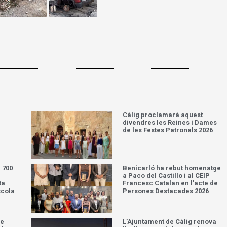
Càlig proclamarà aquest
divendres les Reines i Dames
de les Festes Patronals 2026
 700
Benicarló ha rebut homenatge
a Paco del Castillo i al CEIP
ta
Francesc Catalan en l’acte de
scola
Persones Destacades 2026
de
L’Ajuntament de Càlig renova
al en
l’enllumenat del camp de