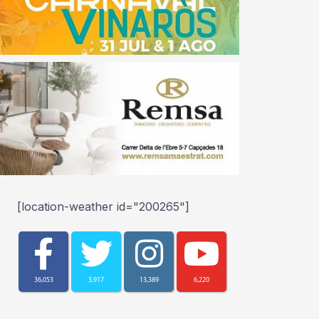
[location-weather id="200265"]
36,053
3,917
13,389
6,220