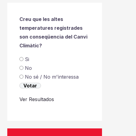
Creu que les altes
temperatures registrades
son conseqüencia del Canvi
Climàtic?
Si
No
No sé / No m'ìnteressa
Ver Resultados