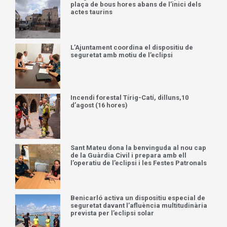
plaça de bous hores abans de l’inici dels
actes taurins
L’Ajuntament coordina el dispositiu de
seguretat amb motiu de l’eclipsi
Incendi forestal Tírig-Catí, dilluns,10
d’agost (16 hores)
Sant Mateu dona la benvinguda al nou cap
de la Guàrdia Civil i prepara amb ell
l’operatiu de l’eclipsi i les Festes Patronals
Benicarló activa un dispositiu especial de
seguretat davant l’afluència multitudinària
prevista per l’eclipsi solar