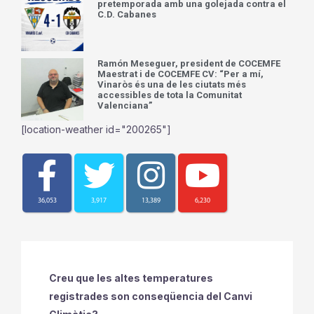
pretemporada amb una golejada contra el
C.D. Cabanes
Ramón Meseguer, president de COCEMFE
Maestrat i de COCEMFE CV: “Per a mí,
Vinaròs és una de les ciutats més
accessibles de tota la Comunitat
Valenciana”
[location-weather id="200265"]
36,053
3,917
13,389
6,230
Creu que les altes temperatures
registrades son conseqüencia del Canvi