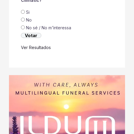
Climàtic?
Si
No
No sé / No m'ìnteressa
Ver Resultados