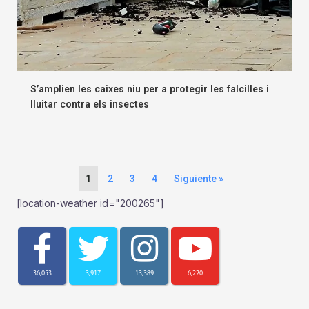
S’amplien les caixes niu per a protegir les falcilles i
lluitar contra els insectes
1
2
3
4
Siguiente »
[location-weather id="200265"]
36,053
3,917
13,389
6,220