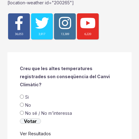
[location-weather id="200265"]
36,053
3,917
13,389
6,220
Creu que les altes temperatures
registrades son conseqüencia del Canvi
Climàtic?
Si
No
No sé / No m'ìnteressa
Ver Resultados