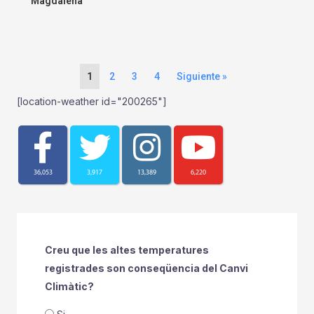
Magdalena
1
2
3
4
Siguiente »
[location-weather id="200265"]
36,053
3,917
13,389
6,220
Creu que les altes temperatures
registrades son conseqüencia del Canvi
Climàtic?