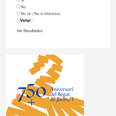
Si
No
No sé / No m'ìnteressa
Ver Resultados