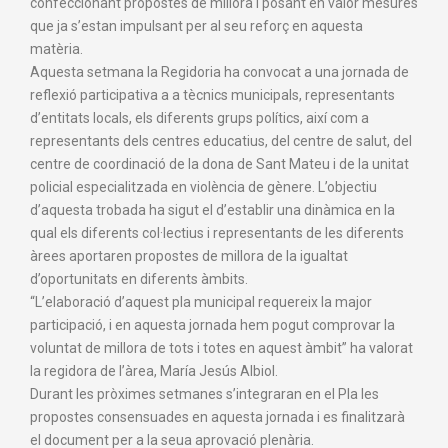
confeccionant propostes de millora i posant en valor mesures
que ja s’estan impulsant per al seu reforç en aquesta
matèria.
Aquesta setmana la Regidoria ha convocat a una jornada de
reflexió participativa a a tècnics municipals, representants
d’entitats locals, els diferents grups polítics, així com a
representants dels centres educatius, del centre de salut, del
centre de coordinació de la dona de Sant Mateu i de la unitat
policial especialitzada en violència de gènere. L’objectiu
d’aquesta trobada ha sigut el d’establir una dinàmica en la
qual els diferents col·lectius i representants de les diferents
àrees aportaren propostes de millora de la igualtat
d’oportunitats en diferents àmbits.
“L’elaboració d’aquest pla municipal requereix la major
participació, i en aquesta jornada hem pogut comprovar la
voluntat de millora de tots i totes en aquest àmbit” ha valorat
la regidora de l’àrea, María Jesús Albiol.
Durant les pròximes setmanes s’integraran en el Pla les
propostes consensuades en aquesta jornada i es finalitzarà
el document per a la seua aprovació plenària.