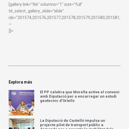
[gallery link="file" columns="1" size="full"
td_select_gallery_slide="slide"
ids="201574,201576,201577,201578,201579,201580,201581,2015
—
]]>
Explora más
El PP celebra que Morella active el conveni
amb Diputació per a encarregar un estudi
geotècnic d’Ortells
La Diputació de Castelló impulsa un
projecte pilot de transport públic a