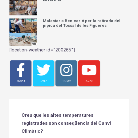
Malestar a Benicarló per la retirada del
pipicà del Tossal de les Figueres
[location-weather id="200265"]
36,053
3,917
13,389
6,220
Creu que les altes temperatures
registrades son conseqüencia del Canvi
Climàtic?