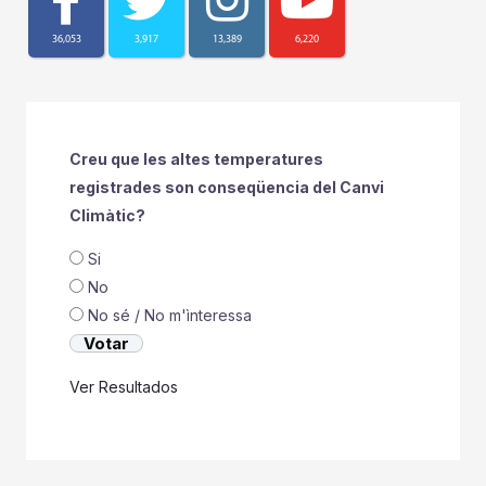
36,053
3,917
13,389
6,220
Creu que les altes temperatures
registrades son conseqüencia del Canvi
Climàtic?
Si
No
No sé / No m'ìnteressa
Ver Resultados