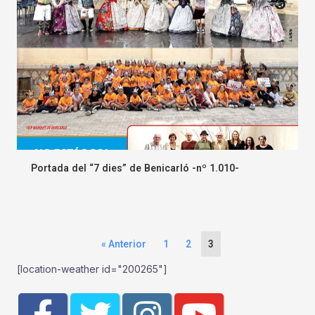
Portada del “7 dies” de Benicarló -nº 1.010-
« Anterior
1
2
3
[location-weather id="200265"]