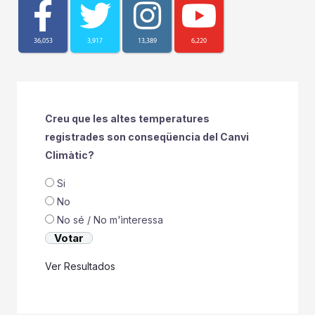
36,053
3,917
13,389
6,220
Creu que les altes temperatures
registrades son conseqüencia del Canvi
Climàtic?
Si
No
No sé / No m'ìnteressa
Ver Resultados