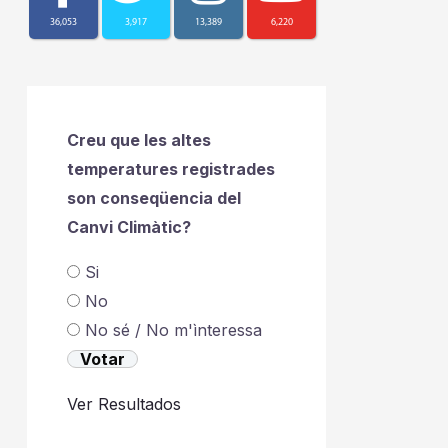
36,053
3,917
13,389
6,220
Creu que les altes
temperatures registrades
son conseqüencia del
Canvi Climàtic?
Si
No
No sé / No m'ìnteressa
Ver Resultados