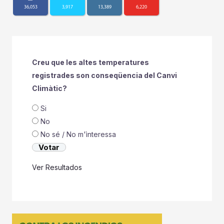
36,053
3,917
13,389
6,220
Creu que les altes temperatures
registrades son conseqüencia del Canvi
Climàtic?
Si
No
No sé / No m'ìnteressa
Ver Resultados