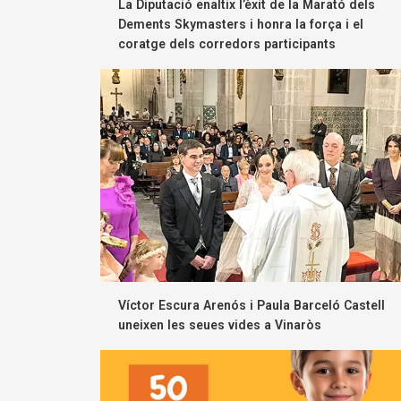
La Diputació enaltix l’èxit de la Marató dels
Dements Skymasters i honra la força i el
coratge dels corredors participants
Víctor Escura Arenós i Paula Barceló Castell
uneixen les seues vides a Vinaròs