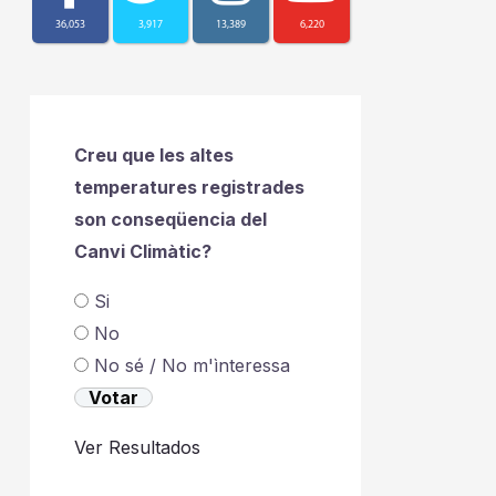
36,053
3,917
13,389
6,220
Creu que les altes
temperatures registrades
son conseqüencia del
Canvi Climàtic?
Si
No
No sé / No m'ìnteressa
Ver Resultados