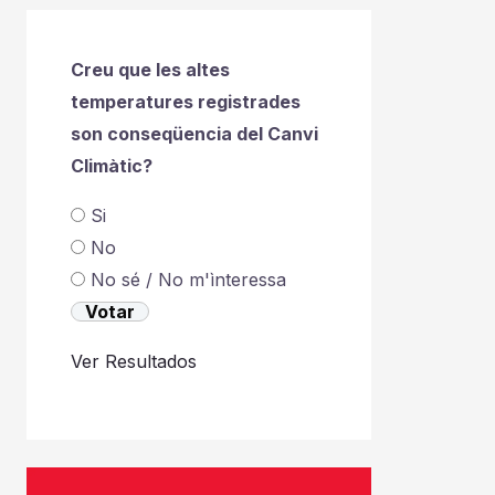
Creu que les altes
temperatures registrades
son conseqüencia del Canvi
Climàtic?
Si
No
No sé / No m'ìnteressa
Ver Resultados