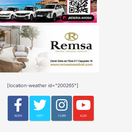
[location-weather id="200265"]
36,053
3,917
13,389
6,220