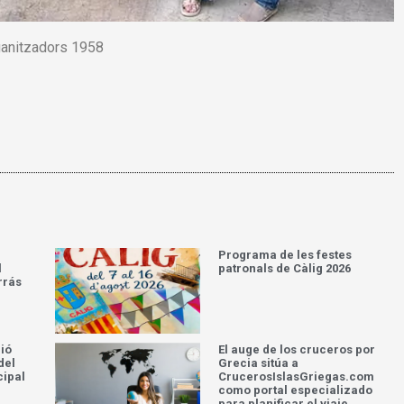
anitzadors 1958
Programa de les festes
l
patronals de Càlig 2026
rrás
ció
El auge de los cruceros por
del
Grecia sitúa a
cipal
CrucerosIslasGriegas.com
como portal especializado
para planificar el viaje