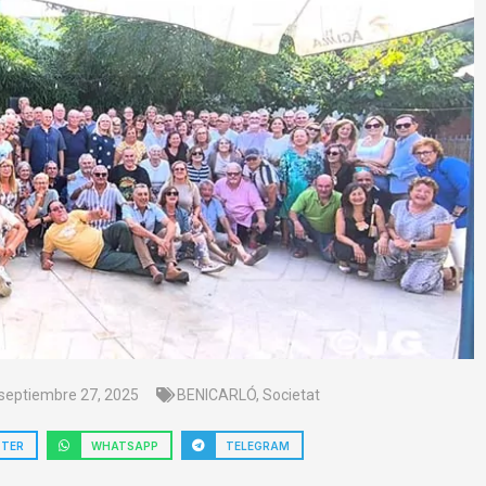
septiembre 27, 2025
BENICARLÓ
,
Societat
TTER
WHATSAPP
TELEGRAM