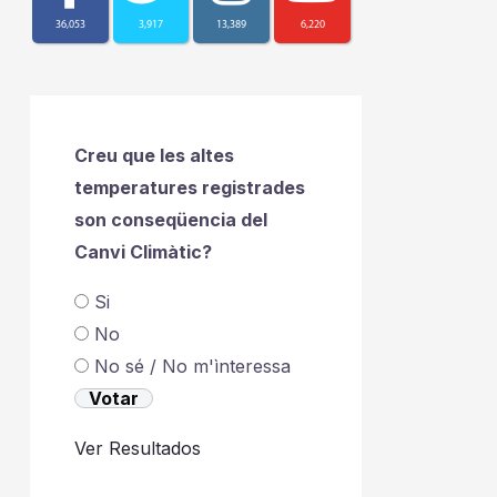
36,053
3,917
13,389
6,220
Creu que les altes
temperatures registrades
son conseqüencia del
Canvi Climàtic?
Si
No
No sé / No m'ìnteressa
Ver Resultados