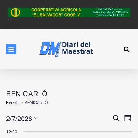
/>
BENICARLÓ
Events
BENICARLÓ
Event
Ev
2/7/2026
Search
Day
Vi
Searc
Select
12:00
Na
date.