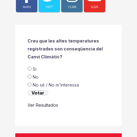
36,053
3,917
13,389
6,220
Creu que les altes temperatures
registrades son conseqüencia del
Canvi Climàtic?
Si
No
No sé / No m'ìnteressa
Ver Resultados