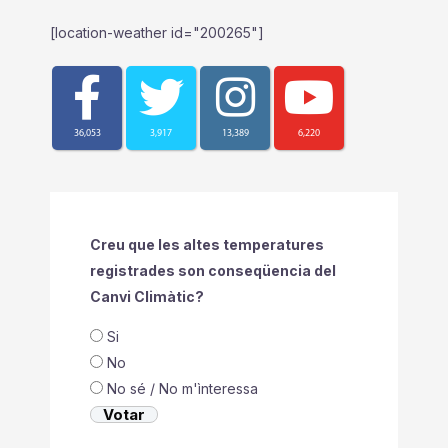
[location-weather id="200265"]
36,053
3,917
13,389
6,220
Creu que les altes temperatures
registrades son conseqüencia del
Canvi Climàtic?
Si
No
No sé / No m'ìnteressa