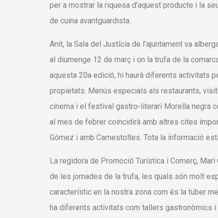
per a mostrar la riquesa d’aquest producte i la se
de cuina avantguardista.
Anit, la Sala del Justícia de l’ajuntament va alber
al diumenge 12 de març i on la trufa de la comarc
aquesta 20a edició, hi haurà diferents activitats 
propietats. Menús especials als restaurants, visit
cinema i el festival gastro-literari Morella negra 
al mes de febrer coincidirà amb altres cites imp
Gómez i amb Carnestoltes. Tota la informació està
La regidora de Promoció Turística i Comerç, Mari 
de les jornades de la trufa, les quals són molt es
característic en la nostra zona com és la tuber me
ha diferents activitats com tallers gastronòmics i