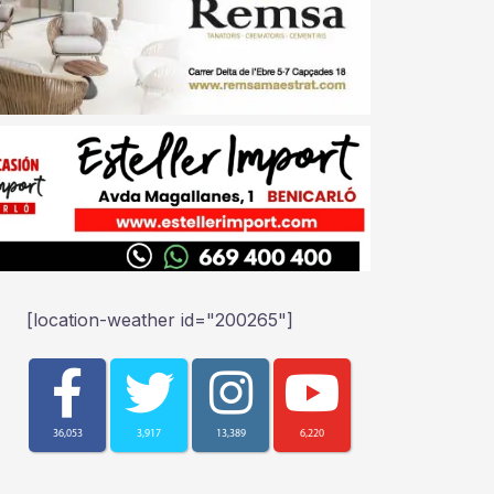
[location-weather id="200265"]
36,053
3,917
13,389
6,220