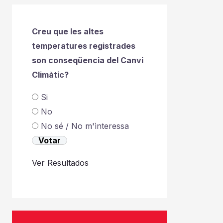
Creu que les altes
temperatures registrades
son conseqüencia del Canvi
Climàtic?
Si
No
No sé / No m'ìnteressa
Ver Resultados