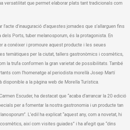
ua versatilitat que permet elaborar plats tant tradicionals com
gar l’acte d’inauguració d’aquestes jornades que s’allarguen fins
a dels Ports, tuber melanosporum, és la protagonista. En
per a conéixer i promoure aquest producte i les seues
es temàtiques per la ciutat, tallers gastronòmics i cosmètics,
com la trufa conformen la gran varietat de possibilitats. També
ortants com l’homenatge al periodista morellà Josep Martí
 disponible a la pàgina web de Morella Turística.
Carmen Escuder, ha destacat que “acaba d’arrancar la 20 edició
pecials per a fomentar la nostra gastronomia i un producte tan
lanosporum”. L’edil ha explicat “aquest any, com a novetat, hi
 cosmètics, així com visites guiades” i ha afegit que “dins