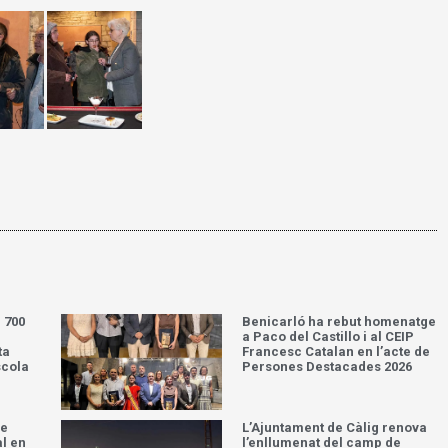
 700
Benicarló ha rebut homenatge
a Paco del Castillo i al CEIP
ta
Francesc Catalan en l’acte de
scola
Persones Destacades 2026
de
L’Ajuntament de Càlig renova
al en
l’enllumenat del camp de