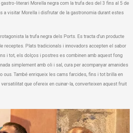
gastro-literari Morella negra com la trufa des del 3 fins al 5 de
ts a visitar Morella i disfrutar de la gastronomia durant estes
otagonista la trufa negra dels Ports. Es tracta d’un producte
 de receptes. Plats tradicionals i innovadors accepten el sabor
, fins i tot, els dolços i postres es combinen amb aquest fong
minada simplement amb oli i sal, cura per acompanyar amanides
 ous. També enriqueix les carns farcides, fins i tot brilla en
a versatilitat que ofereix en cuinar-la, converteixen aquest fruit