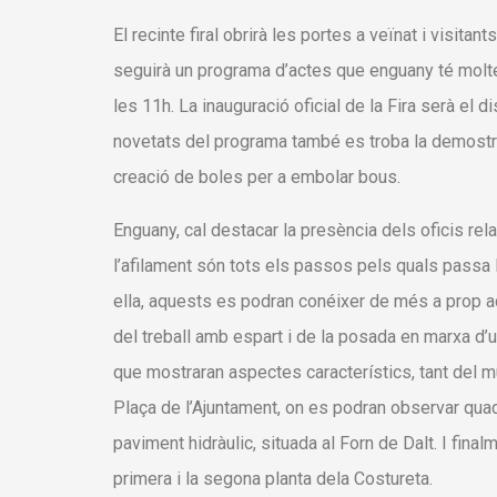
El recinte firal obrirà les portes a veïnat i visita
seguirà un programa d’actes que enguany té moltes
les 11h. La inauguració oficial de la Fira serà el 
novetats del programa també es troba la demostraci
creació de boles per a embolar bous.
Enguany, cal destacar la presència dels oficis relac
l’afilament són tots els passos pels quals passa 
ella, aquests es podran conéixer de més a prop a
del treball amb espart i de la posada en marxa d’un
que mostraran aspectes característics, tant del mu
Plaça de l’Ajuntament, on es podran observar quad
paviment hidràulic, situada al Forn de Dalt. I final
primera i la segona planta dela Costureta.