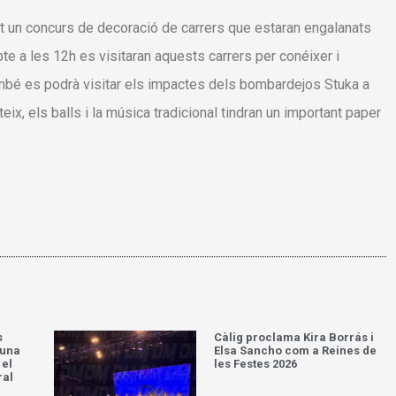
zat un concurs de decoració de carrers que estaran engalanats
bte a les 12h es visitaran aquests carrers per conéixer i
ambé es podrà visitar els impactes dels bombardejos Stuka a
eix, els balls i la música tradicional tindran un important paper
s
Càlig proclama Kira Borrás i
’una
Elsa Sancho com a Reines de
 el
les Festes 2026
ral