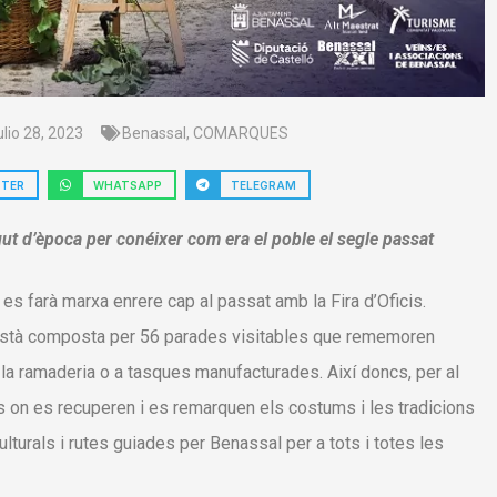
ulio 28, 2023
Benassal
,
COMARQUES
TTER
WHATSAPP
TELEGRAM
ut d’època per conéixer com era el poble el segle passat
 es farà marxa enrere cap al passat amb la Fira d’Oficis.
ca està composta per 56 parades visitables que rememoren
 la ramaderia o a tasques manufacturades. Així doncs, per al
s on es recuperen i es remarquen els costums i les tradicions
ulturals i rutes guiades per Benassal per a tots i totes les