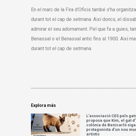
En el marc de la Fira d’Oficis també s’ha organit
durant tot el cap de setmana. Així doncs, el dissa
admirar el seu adornament. Pel que fa a guies, t
Benassal o el Benassal antic fins al 1900. Així mat
durant tot el cap de setmana.
Explora más
L’associació CES pels gat
proposa que Kim, el gat d
colònia de Benicarló siga
protagonista d’un nou mu
artístic