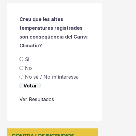
Creu que les altes
temperatures registrades
son conseqüencia del Canvi
Climàtic?
Si
No
No sé / No m'ìnteressa
Ver Resultados