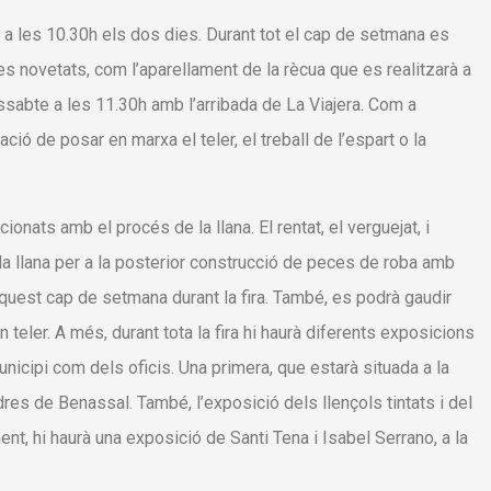
nts a les 10.30h els dos dies. Durant tot el cap de setmana es
 novetats, com l’aparellament de la rècua que es realitzarà a
dissabte a les 11.30h amb l’arribada de La Viajera. Com a
ó de posar en marxa el teler, el treball de l’espart o la
ionats amb el procés de la llana. El rentat, el verguejat, i
la llana per a la posterior construcció de peces de roba amb
quest cap de setmana durant la fira. També, es podrà gaudir
 teler. A més, durant tota la fira hi haurà diferents exposicions
nicipi com dels oficis. Una primera, que estarà situada a la
res de Benassal. També, l’exposició dels llençols tintats i del
ment, hi haurà una exposició de Santi Tena i Isabel Serrano, a la