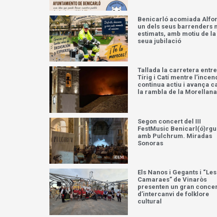
Benicarló acomiada Alfo
un dels seus barrenders
estimats, amb motiu de la
seua jubilació
Tallada la carretera entre
Tírig i Catí mentre l’incen
continua actiu i avança c
la rambla de la Morellana
Segon concert del III
FestMusic Benicarl(ó)rg
amb Pulchrum. Miradas
Sonoras
Els Nanos i Gegants i “Les
Camaraes” de Vinaròs
presenten un gran concer
d’intercanvi de folklore
cultural