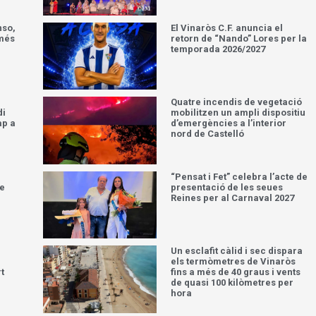
nso,
El Vinaròs C.F. anuncia el
 més
retorn de “Nando” Lores per la
temporada 2026/2027
Quatre incendis de vegetació
di
mobilitzen un ampli dispositiu
ap a
d’emergències a l’interior
nord de Castelló
“Pensat i Fet” celebra l’acte de
ue
presentació de les seues
Reines per al Carnaval 2027
Un esclafit càlid i sec dispara
els termòmetres de Vinaròs
t
fins a més de 40 graus i vents
de quasi 100 kilòmetres per
hora