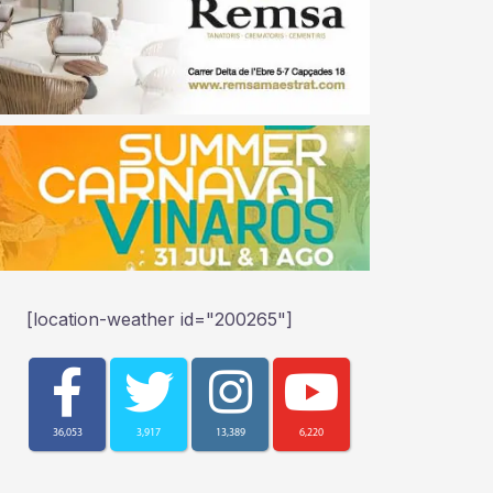
[location-weather id="200265"]
36,053
3,917
13,389
6,220