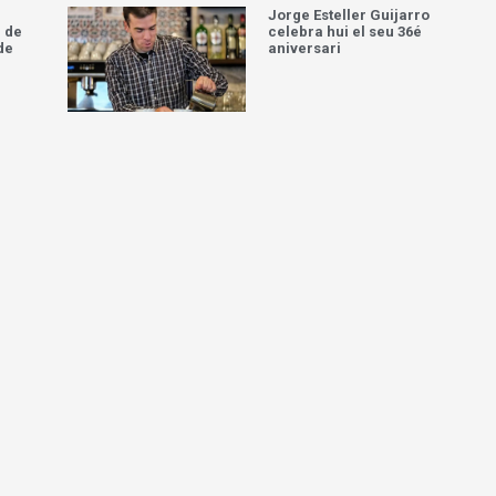
Jorge Esteller Guijarro
 de
celebra hui el seu 36é
de
aniversari