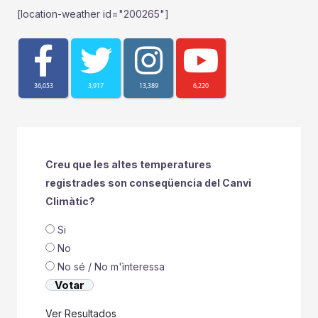
[location-weather id="200265"]
36,053
3,917
13,389
6,220
Creu que les altes temperatures
registrades son conseqüencia del Canvi
Climàtic?
Si
No
No sé / No m'ìnteressa
Ver Resultados