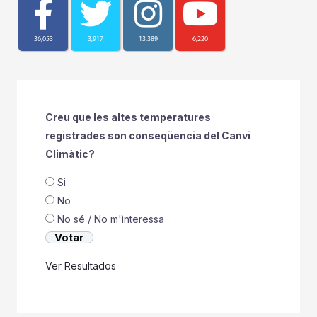
36,053
3,917
13,389
6,220
Creu que les altes temperatures
registrades son conseqüencia del Canvi
Climàtic?
Si
No
No sé / No m'ìnteressa
Ver Resultados