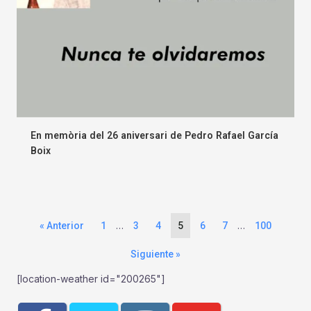
En memòria del 26 aniversari de Pedro Rafael García
Boix
…
…
« Anterior
1
3
4
5
6
7
100
Siguiente »
[location-weather id="200265"]