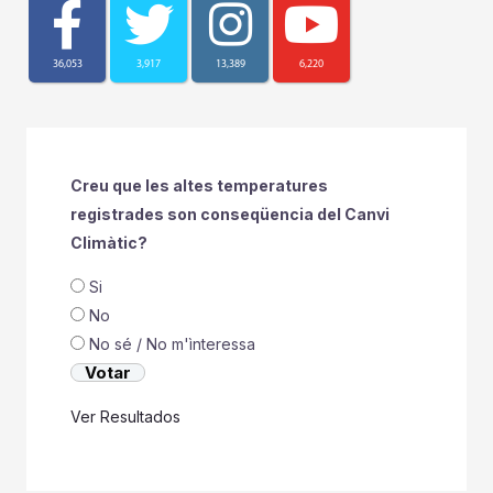
36,053
3,917
13,389
6,220
Creu que les altes temperatures
registrades son conseqüencia del Canvi
Climàtic?
Si
No
No sé / No m'ìnteressa
Ver Resultados