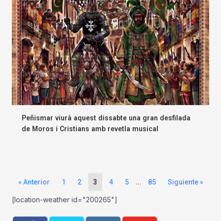
Peñismar viurà aquest dissabte una gran desfilada
de Moros i Cristians amb revetla musical
…
« Anterior
1
2
3
4
5
85
Siguiente »
[location-weather id="200265"]