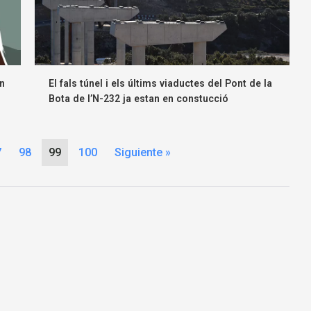
en
El fals túnel i els últims viaductes del Pont de la
Bota de l’N-232 ja estan en constucció
7
98
99
100
Siguiente »