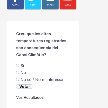
36,053
3,917
13,389
6,220
Creu que les altes
temperatures registrades
son conseqüencia del
Canvi Climàtic?
Si
No
No sé / No m'ìnteressa
Ver Resultados