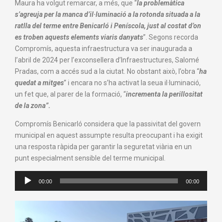
Maura ha volgut remarcar, a més, que “
la problemàtica
s’agreuja per la manca d’il·luminació a la rotonda situada a la
ratlla del terme entre Benicarló i Peníscola, just al costat d’on
es troben aquests elements viaris danyats
”. Segons recorda
Compromís, aquesta infraestructura va ser inaugurada a
l’abril de 2024 per l’exconsellera d’Infraestructures, Salomé
Pradas, com a accés sud a la ciutat. No obstant això, l’obra “
ha
quedat a mitges
” i encara no s’ha activat la seua il·luminació,
un fet que, al parer de la formació, “
incrementa la perillositat
de la zona”.
Compromís Benicarló considera que la passivitat del govern
municipal en aquest assumpte resulta preocupant i ha exigit
una resposta ràpida per garantir la seguretat viària en un
punt especialment sensible del terme municipal.
Reproductor
00:00
00:00
de
audio