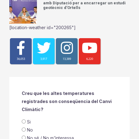
amb Diputació per a encarregar un estudi
geotècnic d’Ortells
[location-weather id="200265"]
36,053
3,917
13,389
6,220
Creu que les altes temperatures
registrades son conseqüencia del Canvi
Climàtic?
Si
No
No sé / No m'ìnteressa