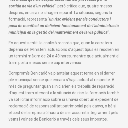
sortida de via d’un vehicle
”, però critica que, quatre mesos
després, encara no s’hagen reparat. La situació, segons la
formació, representa “
un risc evident per als conductors i
posa de manifest un deficient funcionament de l’administració
municipal en la gestió del manteniment de la via pública
”.
En aquest sentit, la coalició recorda que, quan la carretera
depenia del Ministeri, actuacions d’aquest tipus es resolien en
un termini màxim de 24 a 48 hores, mentre que actualment el
tram porta mesos sense cap intervenció.
Compromís Benicarló va plantejar aquest tema en el darrer
ple municipal sense que encara s’haja actuat al respecte. A
més de preguntar quan s’iniciarien els treballs de reparació
d’aquest tram atenent a la situació de risc, la formació també
va sol·licitar informació sobre si s’havia obert un expedient de
reclamació de responsabilitat patrimonial pels danys, o bé si
el cost de la reparació haurà de ser assumit íntegrament pels
veïns i veïnes de Benicarló a través dels seus impostos.