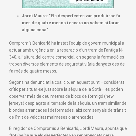
Jordi Maura: “Els desperfectes van produir-se fa
més de quatre mesos i encara no sabem si faran
alguna cosa”.
Compromís Benicarló ha instat l’equip de govern municipal a
actuar amb urgència en la reparació d’un tram de l’antiga N-
340, a l’altura del centre comercial, on segons la formació es
troben diversos elements de seguretat viària danyats des de
fa més de quatre mesos.
Segons ha denunciat la coalició, en aquest punt —considerat
crític per situar-se just sobre la sèquia de la Sotà— es poden
observar més de deu metres de blocs de formigó (new
jerseys) desplaçats al terraplè de la sèquia, un tram similar de
biondes arrancades i deformades, així com senyals de trànsit
de límit de velocitat malmeses o arrencades.
El regidor de Compromís a Benicarló, Jordi Maura, apunta que
“tot indica que els desperfectes van ser provocats per la