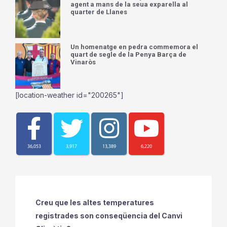
agent a mans de la seua exparella al
quarter de Llanes
Un homenatge en pedra commemora el
quart de segle de la Penya Barça de
Vinaròs
[location-weather id="200265"]
36,053
3,917
13,389
6,220
Creu que les altes temperatures
registrades son conseqüencia del Canvi