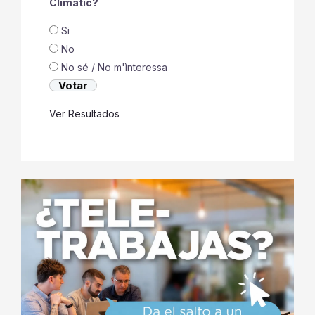
Climàtic?
Si
No
No sé / No m'ìnteressa
Ver Resultados