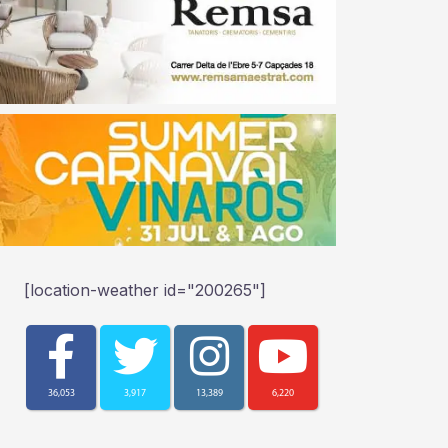
[location-weather id="200265"]
36,053
3,917
13,389
6,220