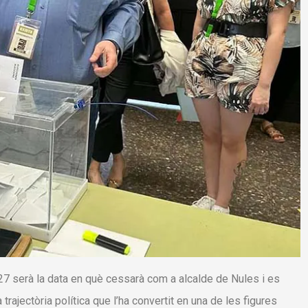
27 serà la data en què cessarà com a alcalde de Nules i es
 trajectòria política que l’ha convertit en una de les figures