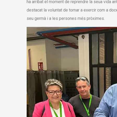
ha arribat el moment de reprendre la seua vida ante
destacat la voluntat de tornar a exercir com a doc
seu germà i a les persones més pròximes.