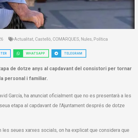
26
Actualitat
,
Castelló
,
COMARQUES
,
Nules
,
Política
TTER
WHATSAPP
TELEGRAM
tapa de dotze anys al capdavant del consistori per tornar
a personal i familiar.
avid García, ha anunciat oficialment que no es presentarà a les
a seua etapa al capdavant de l’Ajuntament després de dotze
 en les seues xarxes socials, on ha explicat que considera que