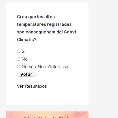
Creu que les altes
temperatures registrades
son conseqüencia del Canvi
Climàtic?
Si
No
No sé / No m'ìnteressa
Ver Resultados