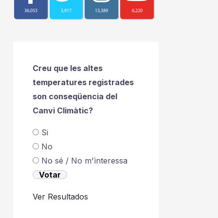
36,053
3,917
13,389
6,220
Creu que les altes
temperatures registrades
son conseqüencia del
Canvi Climàtic?
Si
No
No sé / No m'ìnteressa
Ver Resultados