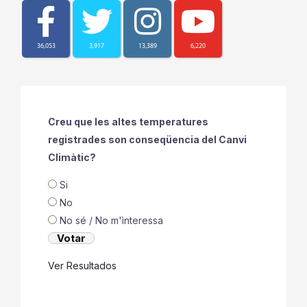
36,053
3,917
13,389
6,220
Creu que les altes temperatures
registrades son conseqüencia del Canvi
Climàtic?
Si
No
No sé / No m'ìnteressa
Ver Resultados