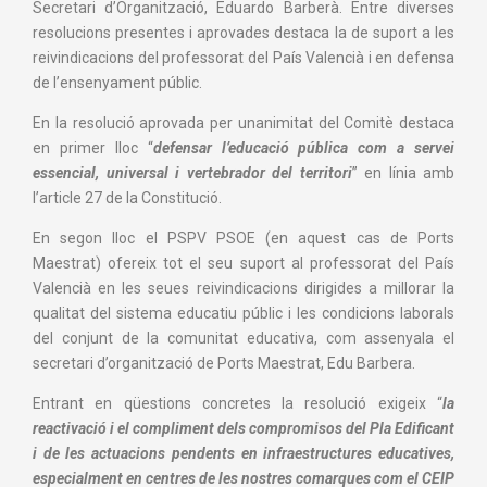
Secretari d’Organització, Eduardo Barberà. Entre diverses
resolucions presentes i aprovades destaca la de suport a les
reivindicacions del professorat del País Valencià i en defensa
de l’ensenyament públic.
En la resolució aprovada per unanimitat del Comitè destaca
en primer lloc “
defensar l’educació pública com a servei
essencial, universal i vertebrador del territori
” en línia amb
l’article 27 de la Constitució.
En segon lloc el PSPV PSOE (en aquest cas de Ports
Maestrat) ofereix tot el seu suport al professorat del País
Valencià en les seues reivindicacions dirigides a millorar la
qualitat del sistema educatiu públic i les condicions laborals
del conjunt de la comunitat educativa, com assenyala el
secretari d’organització de Ports Maestrat, Edu Barbera.
Entrant en qüestions concretes la resolució exigeix “
la
reactivació i el compliment dels compromisos del Pla Edificant
i de les actuacions pendents en infraestructures educatives,
especialment en centres de les nostres comarques com el CEIP