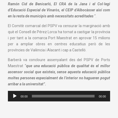
Ramón Cid de Benicarló, El CRA de la Jana i el Col·legi
d’Educació Especial de Vinaròs, el CEIP d’Albocàsser així com
en la resta de municipis amb necessitats acreditades
“.
El Comitè comarcal del PSPV va censurar la marginació amb
què el Consell de Pérez Lorca ha tornat a castigar la província
i per tant a la comarca Port Maestrat en aprovar 15 milions
per a ampliar obres en centres educatius però de les
províncies de València i Alacant i cap a Castelló.
Barberà va concloure assenyalant des del PSPV de Ports
Maestrat “
que una educació pública de qualitat és el millor
ascensor social que existeix, sense aquesta educació pública
moltes persones especialment de l’interior no hagueren pogut
arribar a la universitat”.
Reproductor
00:00
00:00
de
audio