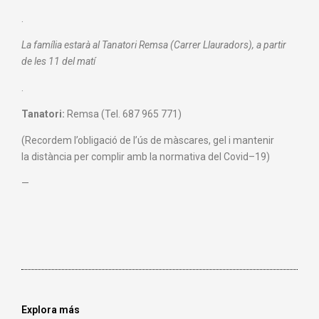
.
La família estarà al Tanatori Remsa (Carrer Llauradors), a partir
de les 11 del matí
.
Tanatori:
Remsa (Tel. 687 965 771)
(Recordem
l’obligació de
l’ús de màscares
, gel
i mantenir
la
distància per
complir amb la normativa
de
l
Covid
–
19)
—
Explora más