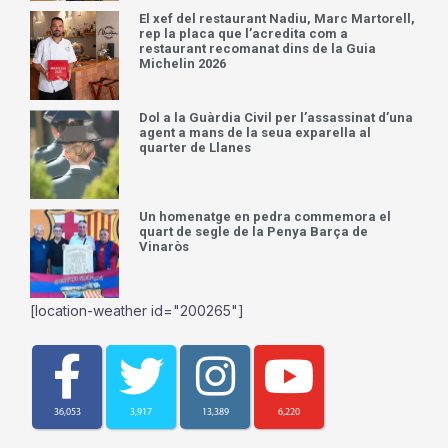
El xef del restaurant Nadiu, Marc Martorell,
rep la placa que l’acredita com a
restaurant recomanat dins de la Guia
Michelin 2026
Dol a la Guàrdia Civil per l’assassinat d’una
agent a mans de la seua exparella al
quarter de Llanes
Un homenatge en pedra commemora el
quart de segle de la Penya Barça de
Vinaròs
[location-weather id="200265"]
36,053
3,917
13,389
6,220