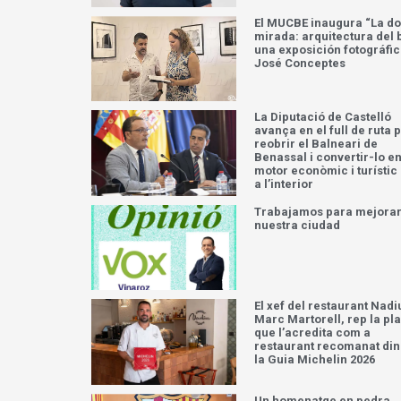
El MUCBE inaugura “La do
mirada: arquitectura del b
una exposición fotográfic
José Conceptes
La Diputació de Castelló
avança en el full de ruta 
reobrir el Balneari de
Benassal i convertir-lo e
motor econòmic i turístic
a l’interior
Trabajamos para mejora
nuestra ciudad
El xef del restaurant Nadi
Marc Martorell, rep la pl
que l’acredita com a
restaurant recomanat din
la Guia Michelin 2026
Un homenatge en pedra