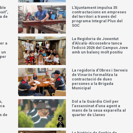
ble
L’Ajuntament impulsa 35
uit”,
contractacions en empreses
a de
del territori a través del
programa Integral Plus del
SOC
La Regidoria de Joventut
per a
d’Alcalà-Alcossebre tanca
l’edició 2026 del Campus Jove
n un
amb un balanç molt positiu
 per
r
La regidoria d’Obres i Serveis
de Vinaròs formalitza la
contractació de dues
persones a la Brigada
Municipal
u,
Dol a la Guàrdia Civil per
aca
l’assassinat d’una agent a
mans de la seua exparella al
s de
quarter de Llanes
La història de Sophie de