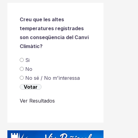
Creu que les altes
temperatures registrades
son conseqüencia del Canvi
Climàtic?
Si
No
No sé / No m'ìnteressa
Ver Resultados