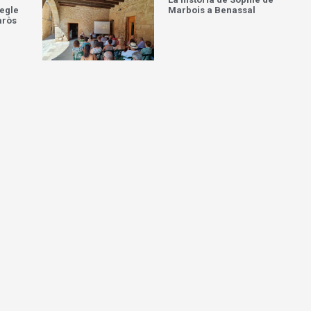
egle
Marbois a Benassal
aròs