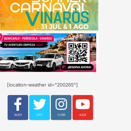
[location-weather id="200265"]
36,053
3,917
13,389
6,220