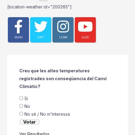
[location-weather id="200265"]
36,053
3,917
13,389
6,220
Creu que les altes temperatures
registrades son conseqüencia del Canvi
Climàtic?
Si
No
No sé / No m'ìnteressa
Ver Resultados