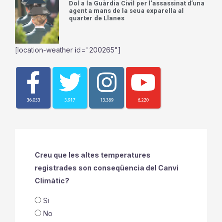
Dol a la Guàrdia Civil per l’assassinat d’una
agent a mans de la seua exparella al
quarter de Llanes
[location-weather id="200265"]
36,053
3,917
13,389
6,220
Creu que les altes temperatures
registrades son conseqüencia del Canvi
Climàtic?
Si
No