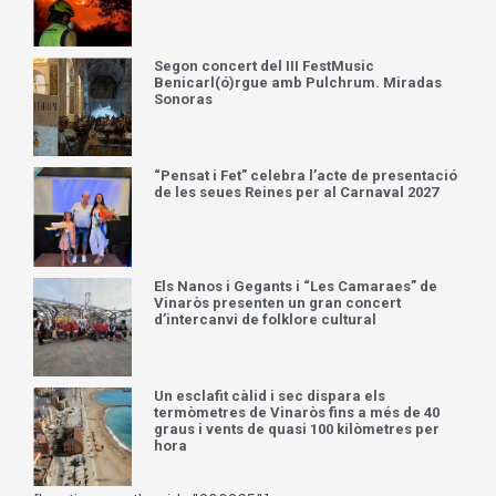
Segon concert del III FestMusic
Benicarl(ó)rgue amb Pulchrum. Miradas
Sonoras
“Pensat i Fet” celebra l’acte de presentació
de les seues Reines per al Carnaval 2027
Els Nanos i Gegants i “Les Camaraes” de
Vinaròs presenten un gran concert
d’intercanvi de folklore cultural
Un esclafit càlid i sec dispara els
termòmetres de Vinaròs fins a més de 40
graus i vents de quasi 100 kilòmetres per
hora