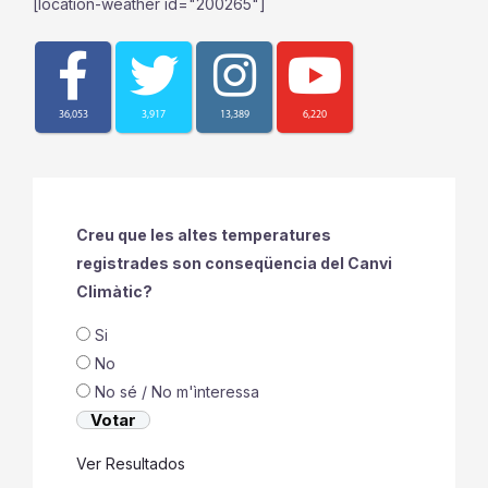
[location-weather id="200265"]
36,053
3,917
13,389
6,220
Creu que les altes temperatures
registrades son conseqüencia del Canvi
Climàtic?
Si
No
No sé / No m'ìnteressa
Ver Resultados