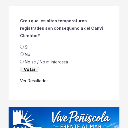
Creu que les altes temperatures
registrades son conseqüencia del Canvi
Climàtic?
Si
No
No sé / No m'ìnteressa
Ver Resultados