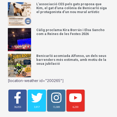
L’associació CES pels gats proposa que
Kim, el gat d’una colònia de Benicarló siga
el protagonista d’un nou mural artístic
Càlig proclama Kira Borrás i Elsa Sancho
com a Reines de les Festes 2026
Benicarló acomiada Alfonso, un dels seus
barrenders més estimats, amb motiu de la
seua jubilació
[location-weather id="200265"]
36,053
3,917
13,389
6,230