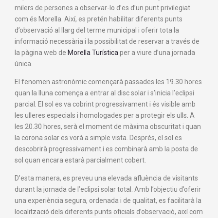
milers de persones a observar-lo d’es d’un punt privilegiat
com és Morella. Així, es pretén habilitar diferents punts
d’observació al llarg del terme municipal i oferir tota la
informació necessària i la possibilitat de reservar a través de
la pàgina web de
Morella Turística
per a viure d’una jornada
única.
El fenomen astronòmic començarà passades les 19.30 hores
quan la lluna comença a entrar al disc solar i s’inicia l’eclipsi
parcial. El sol es va cobrint progressivament i és visible amb
les ulleres especials i homologades per a protegir els ulls. A
les 20.30 hores, serà el moment de màxima obscuritat i quan
la corona solar es vorà a simple vista. Després, el sol es
descobrirà progressivament i es combinarà amb la posta de
sol quan encara estarà parcialment cobert.
D’esta manera, es preveu una elevada afluència de visitants
durant la jornada de l’eclipsi solar total. Amb l’objectiu d’oferir
una experiència segura, ordenada i de qualitat, es facilitarà la
localització dels diferents punts oficials d’observació, així com