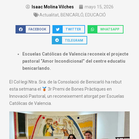
Isaac Molina Vilches
mayo 15, 2026
Actualitat
,
BENICARLÓ
,
EDUCACIÓ
FACEBOOK
TWITTER
WHATSAPP
TELEGRAM
Escuelas Católicas de Valencia reconeix el projecte
pastoral “Amor Incondicional” del centre educatiu
benicarlando.
El Col·legi Ntra. Sra. de la Consolació de Benicarló ha rebut
esta setmana el
3r Premi de Bones Pràctiques en
Innovació Pastoral, un reconeixement atorgat per Escuelas
Católicas de Valencia.