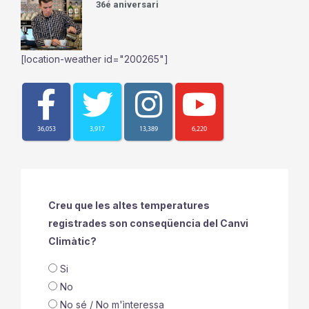
36é aniversari
[location-weather id="200265"]
36,053
3,917
13,389
6,220
Creu que les altes temperatures
registrades son conseqüencia del Canvi
Climàtic?
Si
No
No sé / No m'ìnteressa