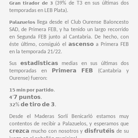
(39% de T3 en sus últimas dos
𝗚𝗿𝗮𝗻 𝘁𝗶𝗿𝗮𝗱𝗼𝗿 𝗱𝗲 𝟯
temporadas en LEB Plata).
llega desde el Club Ourense Baloncesto
𝗣𝗮𝗹𝗮𝘇𝘂𝗲𝗹𝗼𝘀
SAD, de Primera FEB, y ha tenido un largo recorrido
en Segunda FEB junto al Cantabria. De hecho, con
éste último, consiguió el 𝗮𝘀𝗰𝗲𝗻𝘀𝗼 a Primera FEB
en la temporada 21/22.
Sus 𝗲𝘀𝘁𝗮𝗱𝗶́𝘀𝘁𝗶𝗰𝗮𝘀 medias en sus últimas dos
temporadas en 𝗣𝗿𝗶𝗺𝗲𝗿𝗮 𝗙𝗘𝗕 (Cantabria y
Ourense) fueron:
.
𝟭𝟱 𝗺𝗶𝗻 𝗽𝗼𝗿 𝗽𝗮𝗿𝘁𝗶𝗱𝗼
‘𝟳 𝗽𝘂𝗻𝘁𝗼𝘀.
𝟰
% 𝗱𝗲 𝘁𝗶𝗿𝗼 𝗱𝗲 𝟯.
𝟯𝟮
Desde el Maderas Sorlí Benicarló estamos muy
contentos de recibir a Palazuelos, y esperamos que
𝗰𝗿𝗲𝘇𝗰𝗮 mucho con nosotros y 𝗱𝗶𝘀𝗳𝗿𝘂𝘁𝗲́𝗶𝘀 de su