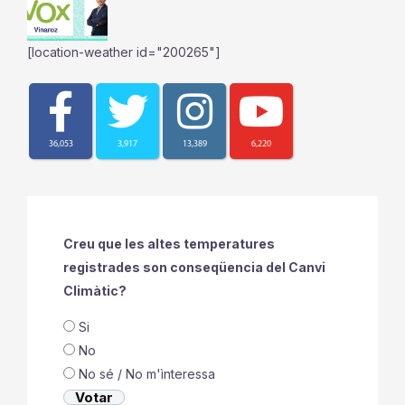
[location-weather id="200265"]
36,053
3,917
13,389
6,220
Creu que les altes temperatures
registrades son conseqüencia del Canvi
Climàtic?
Si
No
No sé / No m'ìnteressa