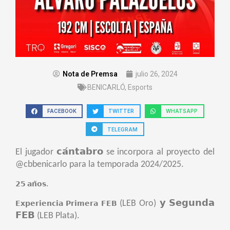
Nota de Premsa
julio 26, 2024
BENICARLÓ
,
Esports
FACEBOOK
TWITTER
WHATSAPP
TELEGRAM
El jugador 𝗰𝗮́𝗻𝘁𝗮𝗯𝗿𝗼 se incorpora al proyecto del
@cbbenicarlo para la temporada 2024/2025.
.
𝟮𝟱 𝗮𝗻̃𝗼𝘀
(LEB Oro) 𝘆 𝗦𝗲𝗴𝘂𝗻𝗱𝗮
𝗘𝘅𝗽𝗲𝗿𝗶𝗲𝗻𝗰𝗶𝗮 𝗣𝗿𝗶𝗺𝗲𝗿𝗮 𝗙𝗘𝗕
𝗙𝗘𝗕 (LEB Plata).