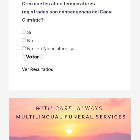
Creu que les altes temperatures
registrades son conseqüencia del Canvi
Climàtic?
Si
No
No sé / No m'ìnteressa
Ver Resultados