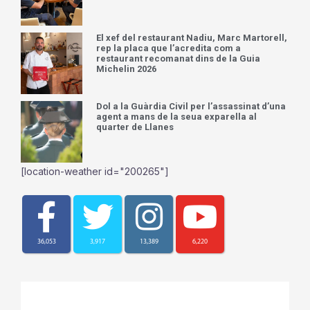
El xef del restaurant Nadiu, Marc Martorell,
rep la placa que l’acredita com a
restaurant recomanat dins de la Guia
Michelin 2026
Dol a la Guàrdia Civil per l’assassinat d’una
agent a mans de la seua exparella al
quarter de Llanes
[location-weather id="200265"]
36,053
3,917
13,389
6,220