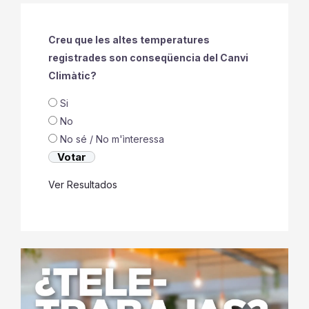
Creu que les altes temperatures
registrades son conseqüencia del Canvi
Climàtic?
Si
No
No sé / No m'ìnteressa
Ver Resultados