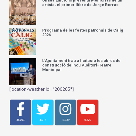
Onada Edicions presenta Memorias de un
artista, el primer llibre de Jorge Borrás
Programa de les festes patronals de Càlig
2026
L’Ajuntament trau a licitació les obres de
construcció del nou Auditori-Teatre
Municipal
[location-weather id="200265"]
36,053
3,917
13,389
6,220