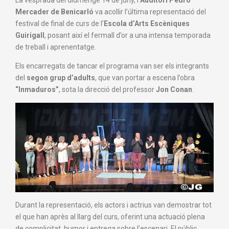
La vesprada del diumenge 14 de juny, l’
Auditori Pedro
Mercader de Benicarló
va acollir l’última representació del
festival de final de curs de l’
Escola d’Arts Escèniques
Guirigall
, posant així el fermall d’or a una intensa temporada
de treball i aprenentatge.
Els encarregats de tancar el programa van ser els integrants
del
segon grup d’adults
, que van portar a escena l’obra
“Inmaduros”
, sota la direcció del professor
Jon Conan
.
Durant la representació, els actors i actrius van demostrar tot
el que han après al llarg del curs, oferint una actuació plena
de complicitat, humor i entrega sobre l’escenari. El públic