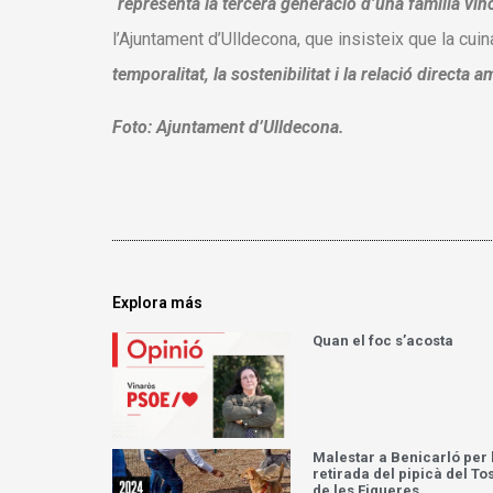
“
representa la tercera generació d’una família vincul
l’Ajuntament d’Ulldecona, que insisteix que la cui
temporalitat, la sostenibilitat i la relació directa
Foto: Ajuntament d’Ulldecona.
Explora más
Quan el foc s’acosta
Malestar a Benicarló per 
retirada del pipicà del To
de les Figueres