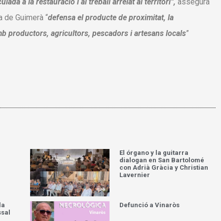
ada a la restauració i al treball arrelat al territori”,
assegura
na de Guimerà “
defensa el producte de proximitat, la
 amb productors, agricultors, pescadors i artesans locals
”
El órgano y la guitarra
dialogan en San Bartolomé
con Adrià Gràcia y Christian
Lavernier
la
Defunció a Vinaròs
ssal