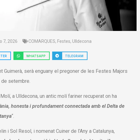
io 7, 2026
COMARQUES
,
Festes
,
Ulldecona
TTER
WHATSAPP
TELEGRAM
icent Guimerà, serà enguany el pregoner de les Festes Majors
6 de setembre.
Molí, a Ulldecona, un antic molí fariner recuperat on ha
nia, honesta i profundament connectada amb el Delta de
ntanya
“.
lin i Sol Resol, i nomenat Cuiner de l’Any a Catalunya,