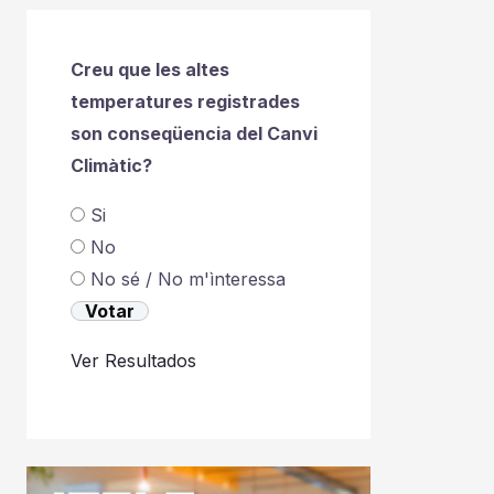
Creu que les altes
temperatures registrades
son conseqüencia del Canvi
Climàtic?
Si
No
No sé / No m'ìnteressa
Ver Resultados