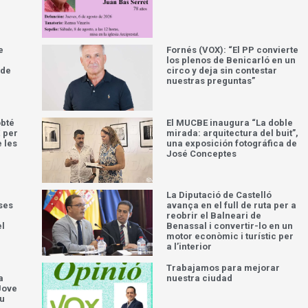
e
Fornés (VOX): “El PP convierte
los plenos de Benicarló en un
 de
circo y deja sin contestar
nuestras preguntas”
obté
El MUCBE inaugura “La doble
 per
mirada: arquitectura del buit”,
e les
una exposición fotográfica de
José Conceptes
La Diputació de Castelló
ses
avança en el full de ruta per a
reobrir el Balneari de
el
Benassal i convertir-lo en un
motor econòmic i turístic per
a l’interior
Trabajamos para mejorar
a
nuestra ciudad
Jove
iu