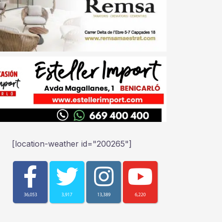
[location-weather id="200265"]
36,053
3,917
13,389
6,220