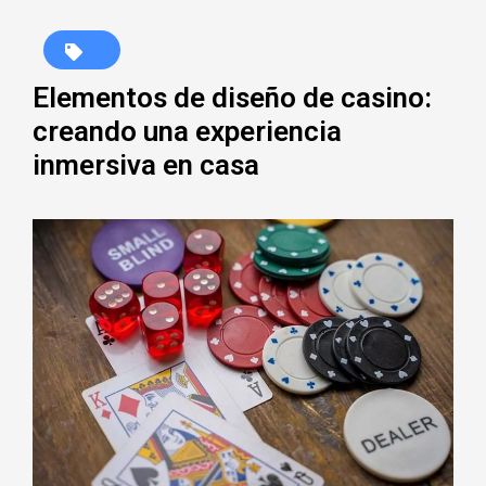
Elementos de diseño de casino:
creando una experiencia
inmersiva en casa