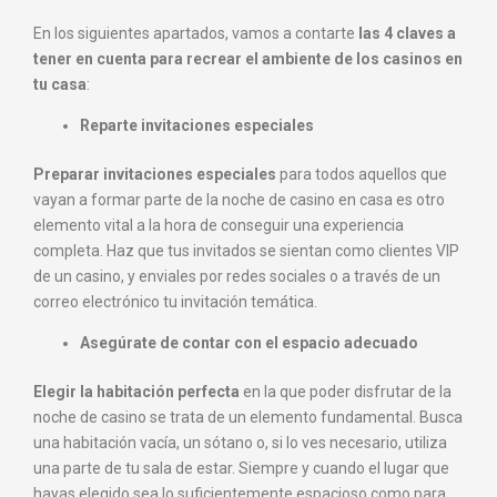
En los siguientes apartados, vamos a contarte
las 4 claves a
tener en cuenta para recrear el ambiente de los casinos en
tu casa
:
Reparte invitaciones especiales
Preparar invitaciones especiales
para todos aquellos que
vayan a formar parte de la noche de casino en casa es otro
elemento vital a la hora de conseguir una experiencia
completa. Haz que tus invitados se sientan como clientes VIP
de un casino, y enviales por redes sociales o a través de un
correo electrónico tu invitación temática.
Asegúrate de contar con el espacio adecuado
Elegir la habitación perfecta
en la que poder disfrutar de la
noche de casino se trata de un elemento fundamental. Busca
una habitación vacía, un sótano o, si lo ves necesario, utiliza
una parte de tu sala de estar. Siempre y cuando el lugar que
hayas elegido sea lo suficientemente espacioso como para