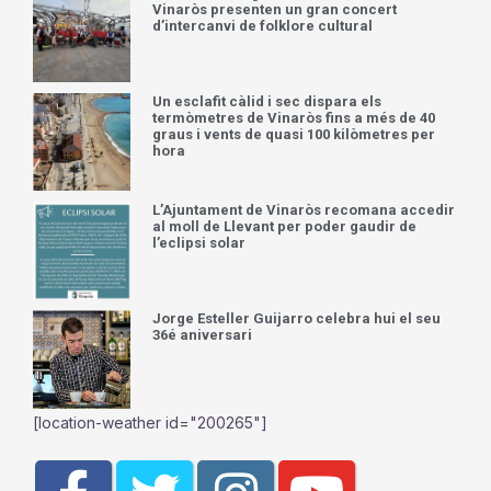
Vinaròs presenten un gran concert
d’intercanvi de folklore cultural
Un esclafit càlid i sec dispara els
termòmetres de Vinaròs fins a més de 40
graus i vents de quasi 100 kilòmetres per
hora
L’Ajuntament de Vinaròs recomana accedir
al moll de Llevant per poder gaudir de
l’eclipsi solar
Jorge Esteller Guijarro celebra hui el seu
36é aniversari
[location-weather id="200265"]