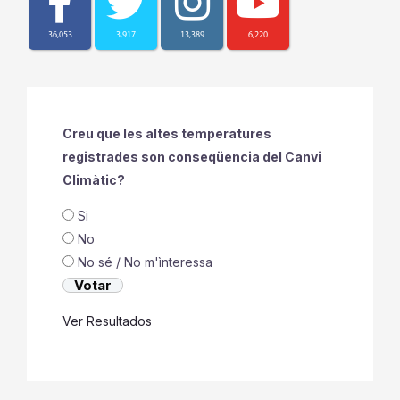
36,053
3,917
13,389
6,220
Creu que les altes temperatures
registrades son conseqüencia del Canvi
Climàtic?
Si
No
No sé / No m'ìnteressa
Ver Resultados