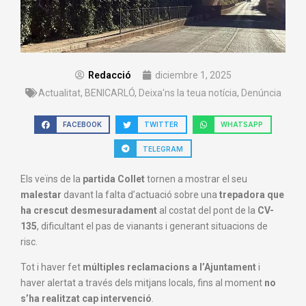
Redacció
diciembre 1, 2025
Actualitat
,
BENICARLÓ
,
Deixa'ns la teua notícia
,
Denúncia
FACEBOOK
TWITTER
WHATSAPP
TELEGRAM
Els veïns de la
partida Collet
tornen a mostrar el seu
malestar
davant la falta d’actuació sobre una
trepadora que
ha crescut desmesuradament
al costat del pont de la
CV-
135
, dificultant el pas de vianants i generant situacions de
risc.
Tot i haver fet
múltiples reclamacions a l’Ajuntament
i
haver alertat a través dels mitjans locals, fins al moment
no
s’ha realitzat cap intervenció
.