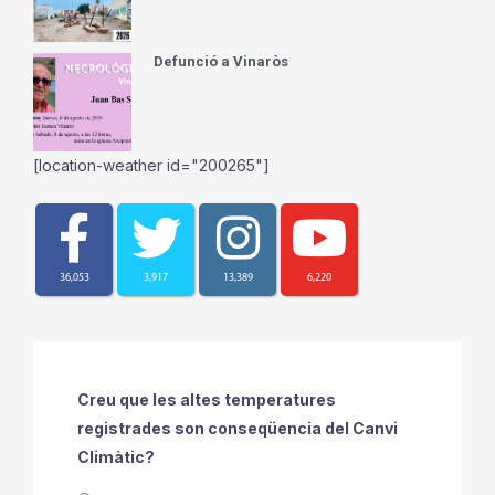
Defunció a Vinaròs
[location-weather id="200265"]
36,053
3,917
13,389
6,220
Creu que les altes temperatures
registrades son conseqüencia del Canvi
Climàtic?