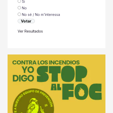
Si
No
No sé / No m'ìnteressa
Ver Resultados