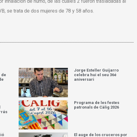
r inhalación de humo, de las cuales 2 fueron trasladadas al
VB, se trata de dos mujeres de 78 y 58 años.
Jorge Esteller Guijarro
 de
celebra hui el seu 36é
de
aniversari
Programa de les festes
l
patronals de Càlig 2026
rrás
ció
El auge de los cruceros por