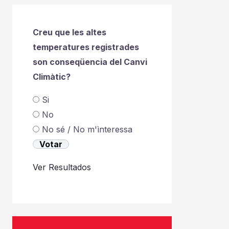
Creu que les altes
temperatures registrades
son conseqüencia del Canvi
Climàtic?
Si
No
No sé / No m'ìnteressa
Ver Resultados