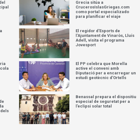
del
Grecia sitúa a
cipal
CrucerosIslasGriegas.com
como portal especializado
para planificar el viaje
la
El regidor d’Esports de
l’Ajuntament de Vinaròs, Lluís
Adell, visita el programa
Jovesport
ria
El PP celebra que Morella
scola
active el conveni amb
Diputació per a encarregar un
estudi geotècnic d’Ortells
Benassal prepara el dispositiu
 de
especial de seguretat per a
da
l’eclipsi solar total
 dels