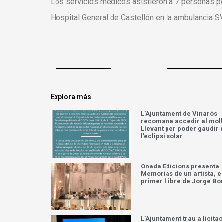
Los servicios médicos asistieron a 7 personas po
Hospital General de Castellón en la ambulancia S
Explora más
L’Ajuntament de Vinaròs
recomana accedir al moll
Llevant per poder gaudir 
l’eclipsi solar
Onada Edicions presenta
Memorias de un artista, e
primer llibre de Jorge Bo
L’Ajuntament trau a licita