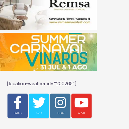
[location-weather id="200265"]
36,053
3,917
13,389
6,220