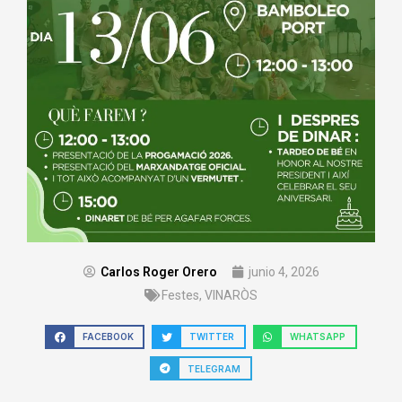
Carlos Roger Orero
junio 4, 2026
Festes
,
VINARÒS
FACEBOOK
TWITTER
WHATSAPP
TELEGRAM