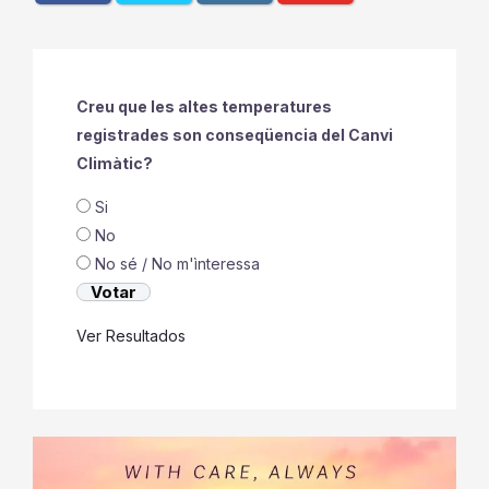
Creu que les altes temperatures
registrades son conseqüencia del Canvi
Climàtic?
Si
No
No sé / No m'ìnteressa
Ver Resultados