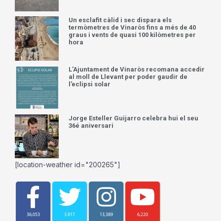
Un esclafit càlid i sec dispara els
termòmetres de Vinaròs fins a més de 40
graus i vents de quasi 100 kilòmetres per
hora
L’Ajuntament de Vinaròs recomana accedir
al moll de Llevant per poder gaudir de
l’eclipsi solar
Jorge Esteller Guijarro celebra hui el seu
36é aniversari
[location-weather id="200265"]
36,053
3,917
13,389
6,220