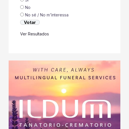
No
No sé / No m'ìnteressa
Ver Resultados