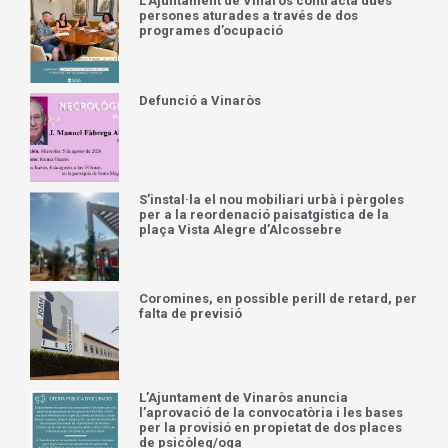
L’Ajuntament de Vinaròs contracta dues
persones aturades a través de dos
programes d’ocupació
Defunció a Vinaròs
S’instal·la el nou mobiliari urbà i pèrgoles
per a la reordenació paisatgística de la
plaça Vista Alegre d’Alcossebre
Coromines, en possible perill de retard, per
falta de previsió
L’Ajuntament de Vinaròs anuncia
l’aprovació de la convocatòria i les bases
per la provisió en propietat de dos places
de psicòleg/oga