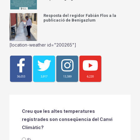
Resposta del regidor Fabián Flos a la
publicació de Benigazlum
[location-weather id="200265"]
36,053
3,917
13,389
6,220
Creu que les altes temperatures
registrades son conseqüencia del Canvi
Climàtic?
Si